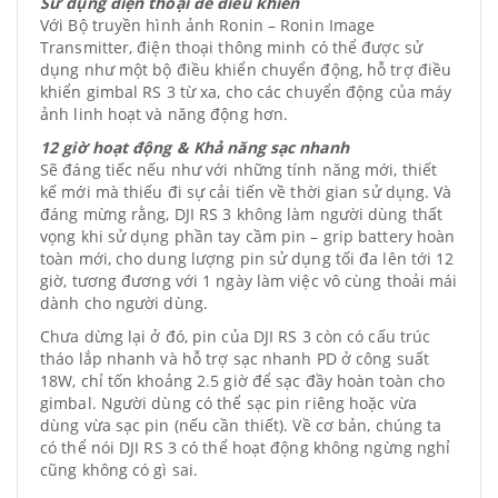
Sử dụng điện thoại để điều khiển
Với Bộ truyền hình ảnh Ronin – Ronin Image
Transmitter, điện thoại thông minh có thể được sử
dụng như một bộ điều khiển chuyển động, hỗ trợ điều
khiển gimbal RS 3 từ xa, cho các chuyển động của máy
ảnh linh hoạt và năng động hơn.
12 giờ hoạt động & Khả năng sạc nhanh
Sẽ đáng tiếc nếu như với những tính năng mới, thiết
kế mới mà thiếu đi sự cải tiến về thời gian sử dụng. Và
đáng mừng rằng, DJI RS 3 không làm người dùng thất
vọng khi sử dụng phần tay cầm pin – grip battery hoàn
toàn mới, cho dung lượng pin sử dụng tối đa lên tới 12
giờ, tương đương với 1 ngày làm việc vô cùng thoải mái
dành cho người dùng.
Chưa dừng lại ở đó, pin của DJI RS 3 còn có cấu trúc
tháo lắp nhanh và hỗ trợ sạc nhanh PD ở công suất
18W, chỉ tốn khoảng 2.5 giờ để sạc đầy hoàn toàn cho
gimbal. Người dùng có thể sạc pin riêng hoặc vừa
dùng vừa sạc pin (nếu cần thiết). Về cơ bản, chúng ta
có thể nói DJI RS 3 có thể hoạt động không ngừng nghỉ
cũng không có gì sai.