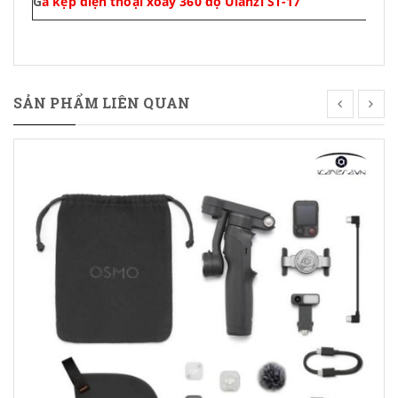
G
á kẹp điện thoại xoay 360 độ Ulanzi ST-17
SẢN PHẨM LIÊN QUAN