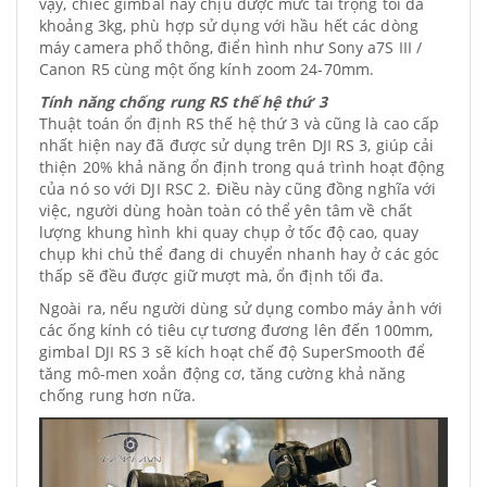
vậy, chiếc gimbal này chịu được mức tải trọng tối đa
khoảng 3kg, phù hợp sử dụng với hầu hết các dòng
máy camera phổ thông, điển hình như Sony a7S III /
Canon R5 cùng một ống kính zoom 24-70mm​.
Tính năng chống rung RS thế hệ thứ 3
Thuật toán ổn định RS thế hệ thứ 3 và cũng là cao cấp
nhất hiện nay đã được sử dụng trên DJI RS 3, giúp cải
thiện 20% khả năng ổn định trong quá trình hoạt động
của nó so với DJI RSC 2. Điều này cũng đồng nghĩa với
việc, người dùng hoàn toàn có thể yên tâm về chất
lượng khung hình khi quay chụp ở tốc độ cao, quay
chụp khi chủ thể đang di chuyển nhanh hay ở các góc
thấp sẽ đều được giữ mượt mà, ổn định tối đa.
Ngoài ra, nếu người dùng sử dụng combo máy ảnh với
các ống kính có tiêu cự tương đương lên đến 100mm,
gimbal DJI RS 3 sẽ kích hoạt chế độ SuperSmooth để
tăng mô-men xoắn động cơ, tăng cường khả năng
chống rung hơn nữa.