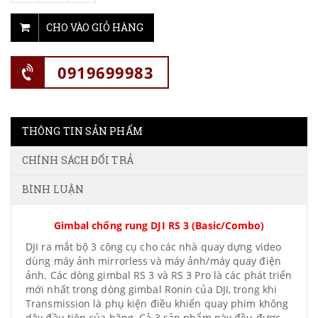
CHO VÀO GIỎ HÀNG
0919699983
THÔNG TIN SẢN PHẨM
CHÍNH SÁCH ĐỔI TRẢ
BÌNH LUẬN
Gimbal chống rung DJI RS 3 (Basic/Combo)
DJI ra mắt bộ 3 công cụ cho các nhà quay dựng video
dùng máy ảnh mirrorless và máy ảnh/máy quay điện
ảnh. Các dòng gimbal RS 3 và RS 3 Pro là các phát triển
mới nhất trong dòng gimbal Ronin của DJI, trong khi
Transmission là phụ kiện điều khiển quay phim không
dây đầu tiên của hãng. Cả 3 sản phẩm này đều được