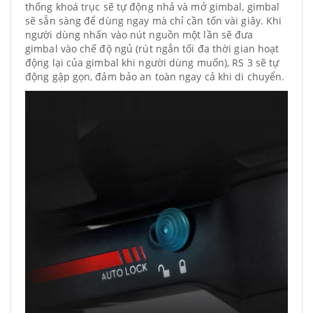
thống khoá trục sẽ tự động nhả và mở gimbal, gimbal
sẽ sẵn sàng để dùng ngay mà chỉ cần tốn vài giây. Khi
người dùng nhấn vào nút nguồn một lần sẽ đưa
gimbal vào chế độ ngủ (rút ngắn tối đa thời gian hoạt
động lại của gimbal khi người dùng muốn), RS 3 sẽ tự
động gập gọn, đảm bảo an toàn ngay cả khi di chuyển.