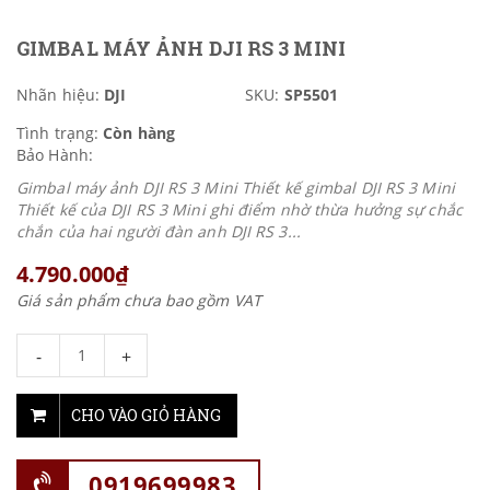
GIMBAL MÁY ẢNH DJI RS 3 MINI
Nhãn hiệu:
DJI
SKU:
SP5501
Tình trạng:
Còn hàng
Bảo Hành:
Gimbal máy ảnh DJI RS 3 Mini Thiết kế gimbal DJI RS 3 Mini
Thiết kế của DJI RS 3 Mini ghi điểm nhờ thừa hưởng sự chắc
chắn của hai người đàn anh DJI RS 3...
4.790.000₫
Giá sản phẩm chưa bao gồm VAT
-
+
CHO VÀO GIỎ HÀNG
0919699983