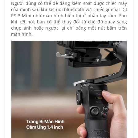
Người dùng có thể dễ dàng kiểm soát được chiếc máy
của mình sau khi kết nối bluetooth với chiếc gimbal DJI
RS 3 Mini nhờ màn hình hiển thị ở phần tay cầm. Sau
khi kết nối, bạn có thể thay đổi từ chế độ quay sang
chụp ảnh hoặc ngược lại chỉ bằng một nút bấm trên
màn hình.