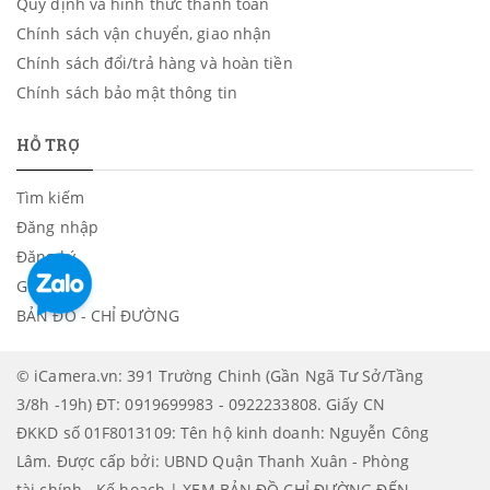
Quy định và hình thức thanh toán
Chính sách vận chuyển, giao nhận
Chính sách đổi/trả hàng và hoàn tiền
Chính sách bảo mật thông tin
HỖ TRỢ
Tìm kiếm
Đăng nhập
Đăng ký
Giỏ hàng
BẢN ĐỒ - CHỈ ĐƯỜNG
© iCamera.vn: 391 Trường Chinh (Gần Ngã Tư Sở/Tầng
3/8h -19h) ĐT: 0919699983 - 0922233808. Giấy CN
ĐKKD số 01F8013109: Tên hộ kinh doanh: Nguyễn Công
Lâm. Được cấp bởi: UBND Quận Thanh Xuân - Phòng
tài chính - Kế hoạch | XEM BẢN ĐỒ CHỈ ĐƯỜNG ĐẾN