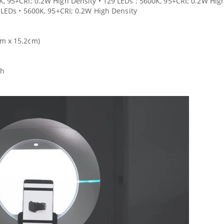
K, 95+CRI; 0.2W High Density • 129 LEDs : 5600K, 95+CRI; 0.2W Hig
5 LEDs • 5600K, 95+CRI; 0.2W High Density
cm x 15.2cm)
nh