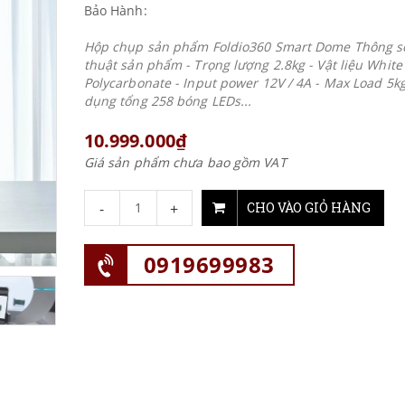
Bảo Hành:
Hộp chụp sản phẩm Foldio360 Smart Dome Thông s
thuật sản phẩm - Trọng lượng 2.8kg - Vật liệu White
Polycarbonate - Input power 12V / 4A - Max Load 5kg
dụng tổng 258 bóng LEDs...
10.999.000₫
Giá sản phẩm chưa bao gồm VAT
-
+
CHO VÀO GIỎ HÀNG
0919699983