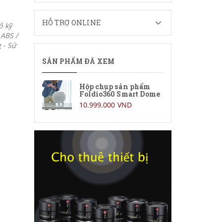
HỖ TRỢ ONLINE
ố kỹ
 ABS /
 - Sử
SẢN PHẨM ĐÃ XEM
Hộp chụp sản phẩm
Foldio360 Smart Dome
10.999.000 VND