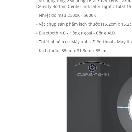
- Sử dụng tổng 258 bóng LEDs • 129 LEDs : 2300
Density Bottom Center Indicator Light : Total 1
- Nhiệt độ màu 2300K - 5600K
- Vật chụp sản phẩm kích thước (15.2cm x 15.2
- Bluetooth 4.0 - Hồng ngoại - Cổng AUX
- Thiết bị hỗ trợ : Máy ảnh - Điện thoại - Máy tí
- Kích thước 35cm x 31.3cm x 35cm