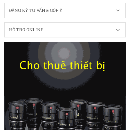
ĐĂNG KÝ TƯ VẤN & GÓP Ý
HỖ TRỢ ONLINE