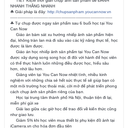
TIẾT KIỆM thời gian chụp ảnh sản phẩm để ĐÁNH
➡
NHANH THẮNG NHANH
☘ Giải pháp là đây:
http://chupsanpham.youcannow.vn
----------------------------------------------------------------------
☘ Tự chụp được ngay sản phẩm sau 6 buổi học tại You
Can Now
Giáo án bám sát xu hướng nhiếp ảnh sản phẩm hiện
⚡
đại, không tràn lan mà đi sâu vào các kỹ năng thực tế, học
được là làm được.
Giáo án học nhiếp ảnh sản phẩm tại You Can Now
⚡
được xây dựng song song học đi đôi với hành để học viên
có thể thực hành luôn những điều được học, hiểu sâu
hơn, nhớ lâu hơn.
Giảng viên tại You Can Now nhiệt tình, nhiều kinh
⚡
nghiệm với những chia sẻ hết sức thực tế sẽ giúp bạn có
một môi trường học thoải mái, cởi mở để phát triển phong
cách chụp ảnh sản phẩm riêng của bạn.
Học tại trung tâm thành phố Hà Nội, thuận tiện đi lại,
⚡
miễn phí gửi xe
Giải lao giữa các giờ học để trao đổi về kiến thức cũng
⚡
như giao lưu.
Giảm 5% khi học viên mua thiết bị phụ kiện đồ ảnh tại
⚡
iCamera.vn cho hóa đơn đầu tiên