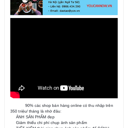
90% các shop bán hàng online có thu nhập trên
☀
☀
☀
350 triệu/ tháng là nhờ đâu:
ẢNH SẢN PHẨM đẹp
➡
Giảm thiểu chi phí chụp ảnh sản phẩm
➡