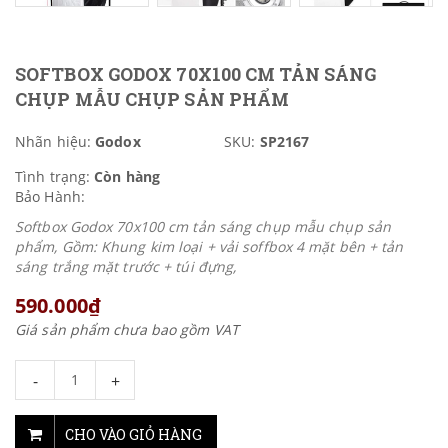
SOFTBOX GODOX 70X100 CM TẢN SÁNG
CHỤP MẪU CHỤP SẢN PHẨM
Nhãn hiệu:
Godox
SKU:
SP2167
Tình trạng:
Còn hàng
Bảo Hành:
Softbox Godox 70x100 cm tản sáng chụp mẫu chụp sản
phẩm, Gồm: Khung kim loại + vải soffbox 4 mặt bên + tản
sáng trắng mặt trước + túi đựng,
590.000₫
Giá sản phẩm chưa bao gồm VAT
-
+
CHO VÀO GIỎ HÀNG