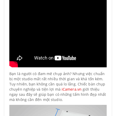
Bạn là người có đam mê chụp ảnh? Nhưng việc chuẩn
bị một studio mất rất nhiều thời gian và khá tốn kém.
Tuy nhiên, bạn không cần quá lo lắng. Chiếc bàn chụp
chuyên nghiệp và tiện lợi mà
iCamera.vn
giới thiệu
ngay sau đây sẽ giúp bạn có những tấm hình đẹp nhất
mà không cần đến một studio.