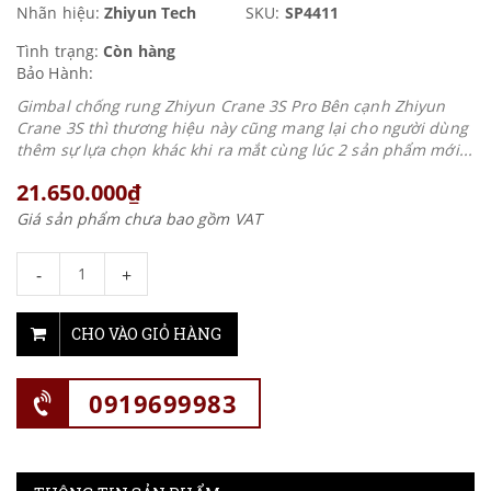
Nhãn hiệu:
Zhiyun Tech
SKU:
SP4411
Tình trạng:
Còn hàng
Bảo Hành:
Gimbal chống rung Zhiyun Crane 3S Pro Bên cạnh Zhiyun
Crane 3S thì thương hiệu này cũng mang lại cho người dùng
thêm sự lựa chọn khác khi ra mắt cùng lúc 2 sản phẩm mới...
21.650.000₫
Giá sản phẩm chưa bao gồm VAT
-
+
CHO VÀO GIỎ HÀNG
0919699983