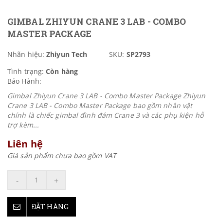
GIMBAL ZHIYUN CRANE 3 LAB - COMBO
MASTER PACKAGE
Nhãn hiệu:
Zhiyun Tech
SKU:
SP2793
Tình trạng:
Còn hàng
Bảo Hành:
Gimbal Zhiyun Crane 3 LAB - Combo Master Package Zhiyun
Crane 3 LAB - Combo Master Package bao gồm nhân vật
chính là chiếc gimbal đình đám Crane 3 và các phụ kiện hỗ
trợ kèm...
Liên hệ
Giá sản phẩm chưa bao gồm VAT
-
+
ĐẶT HÀNG