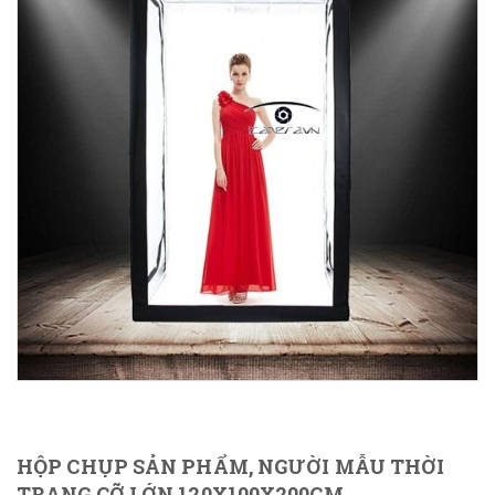
HỘP CHỤP SẢN PHẨM, NGƯỜI MẪU THỜI
TRANG CỠ LỚN 120X100X200CM