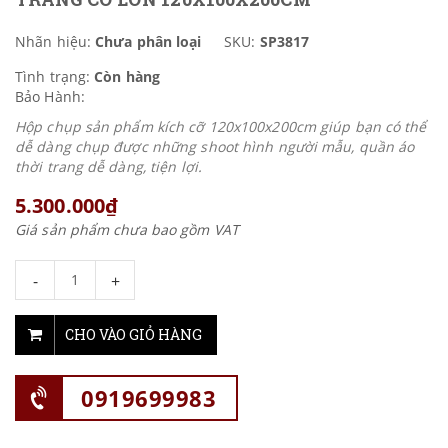
Nhãn hiệu:
Chưa phân loại
SKU:
SP3817
Tình trạng:
Còn hàng
Bảo Hành:
Hộp chụp sản phẩm kích cỡ 120x100x200cm giúp bạn có thể
dễ dàng chụp được những shoot hình người mẫu, quần áo
thời trang dễ dàng, tiện lợi.
5.300.000₫
Giá sản phẩm chưa bao gồm VAT
-
+
CHO VÀO GIỎ HÀNG
0919699983