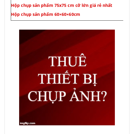
Hộp chụp sản phẩm 75x75 cm cỡ lớn giá rẻ nhất
Hộp chụp sản phẩm 60
×60×60cm