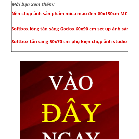
Mời bạn xem thêm:
Nền chụp ảnh sản phẩm mica màu đen 60x130cm MC-01
Softbox lồng tản sáng Godox 60x90 cm set up ánh sáng st
Softbox tản sáng 50x70 cm phụ kiện chụp ảnh studio