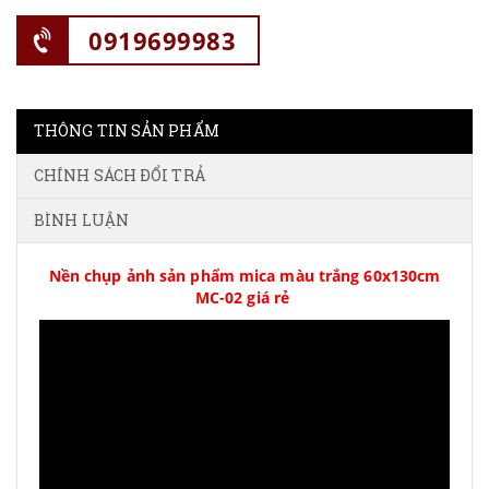
0919699983
THÔNG TIN SẢN PHẨM
CHÍNH SÁCH ĐỔI TRẢ
BÌNH LUẬN
Nền chụp ảnh sản phẩm mica màu trắng 60x130cm
MC-02 giá rẻ