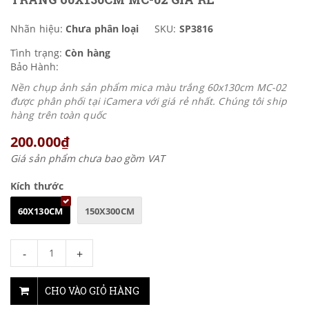
Nhãn hiệu:
Chưa phân loại
SKU:
SP3816
Tình trạng:
Còn hàng
Bảo Hành:
Nền chụp ảnh sản phẩm mica màu trắng 60x130cm MC-02
được phân phối tại iCamera với giá rẻ nhất. Chúng tôi ship
hàng trên toàn quốc
200.000₫
Giá sản phẩm chưa bao gồm VAT
Kích thước
60X130CM
150X300CM
-
+
CHO VÀO GIỎ HÀNG