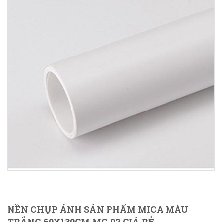
NỀN CHỤP ẢNH SẢN PHẨM MICA MÀU
TRẮNG 60X130CM MC-02 GIÁ RẺ