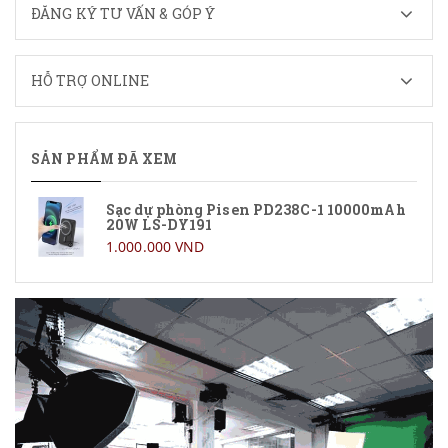
ĐĂNG KÝ TƯ VẤN & GÓP Ý
HỖ TRỢ ONLINE
SẢN PHẨM ĐÃ XEM
Sạc dự phòng Pisen PD238C-1 10000mAh
20W LS-DY191
1.000.000 VND