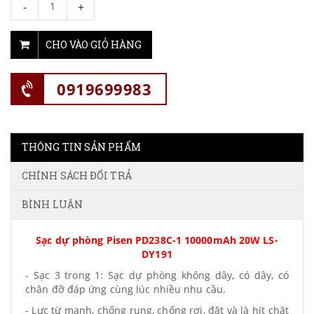
-
+
CHO VÀO GIỎ HÀNG
0919699983
THÔNG TIN SẢN PHẨM
CHÍNH SÁCH ĐỔI TRẢ
BÌNH LUẬN
Sạc dự phòng Pisen PD238C-1 10000mAh 20W LS-
DY191
- Sạc 3 trong 1: Sạc dự phòng không dây, có dây, có
chân đỡ đáp ứng cùng lúc nhiều nhu cầu.
- Lực từ mạnh, chống rung, chống rơi, đặt và là hít chặt