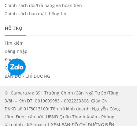
Chính sách đổi/trả hàng và hoàn tiền
Chính sách bảo mật thông tin
HỖ TRỢ
Tìm kiếm
Đăng nhập
Đăng ký
Giỏ hàng
BẢN ĐỒ - CHỈ ĐƯỜNG
© iCamera.vn: 391 Trường Chinh (Gần Ngã Tư Sở/Tầng
3/8h -19h) ĐT: 0919699983 - 0922233808. Giấy CN
ĐKKD số 01F8013109: Tên hộ kinh doanh: Nguyễn Công
Lâm. Được cấp bởi: UBND Quận Thanh Xuân - Phòng
tài chính - Kế hoạch | XEM BẢN ĐỒ CHỈ ĐƯỜNG ĐẾN
ICAMERA
.