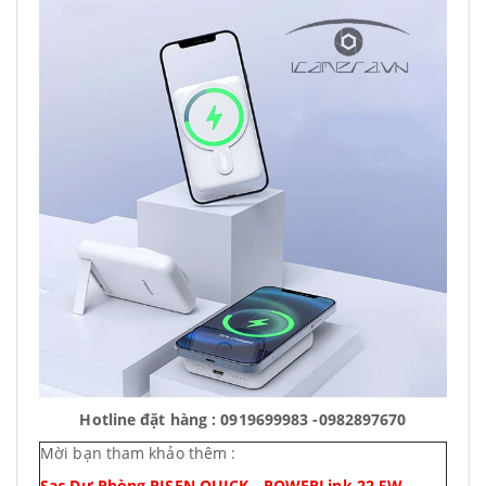
Hotline đặt hàng : 0919699983 -0982897670
Mời bạn tham khảo thêm :
Sạc Dự Phòng PISEN QUICK - POWERLink 22.5W