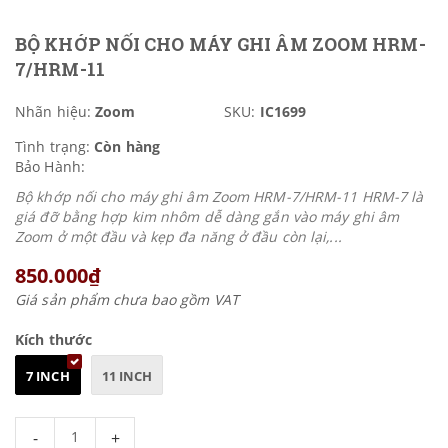
BỘ KHỚP NỐI CHO MÁY GHI ÂM ZOOM HRM-
7/HRM-11
Nhãn hiệu:
Zoom
SKU:
IC1699
Tình trạng:
Còn hàng
Bảo Hành:
Bộ khớp nối cho máy ghi âm Zoom HRM-7/HRM-11 HRM-7 là
giá đỡ bằng hợp kim nhôm dễ dàng gắn vào máy ghi âm
Zoom ở một đầu và kẹp đa năng ở đầu còn lại,...
850.000₫
Giá sản phẩm chưa bao gồm VAT
Kích thước
7 INCH
11 INCH
-
+