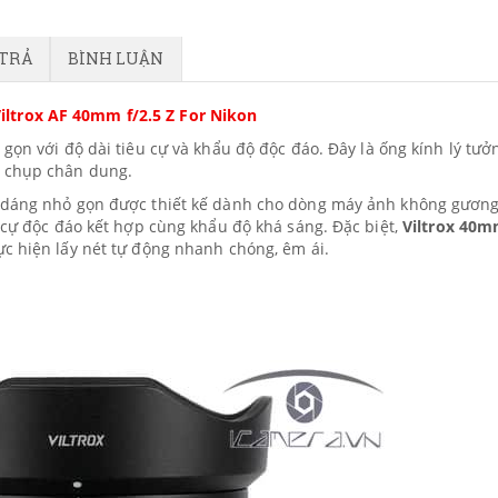
 TRẢ
BÌNH LUẬN
iltrox AF 40mm f/2.5 Z For Nikon
 gọn với độ dài tiêu cự và khẩu độ độc đáo. Đây là ống kính lý tưở
ể chụp chân dung.
u dáng nhỏ gọn được thiết kế dành cho dòng máy ảnh không gương
u cự độc đáo kết hợp cùng khẩu độ khá sáng. Đặc biệt,
Viltrox 40
c hiện lấy nét tự động nhanh chóng, êm ái.