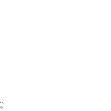
ao
ất