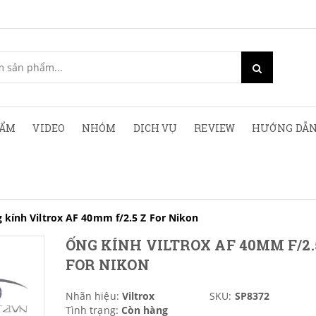
HẨM
VIDEO
NHÓM
DỊCH VỤ
REVIEW
HƯỚNG DẪN
 kính Viltrox AF 40mm f/2.5 Z For Nikon
ỐNG KÍNH VILTROX AF 40MM F/2.
FOR NIKON
Nhãn hiệu:
Viltrox
SKU:
SP8372
Tình trạng:
Còn hàng