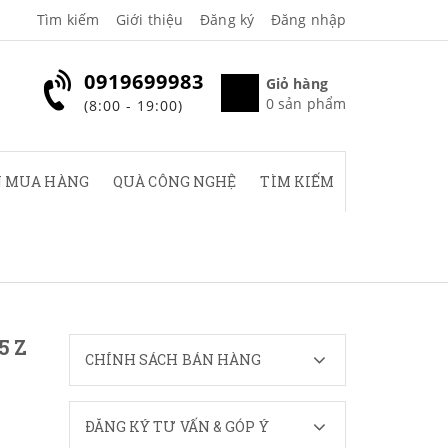
Tìm kiếm
Giới thiệu
Đăng ký
Đăng nhập
0919699983
Giỏ hàng
0
sản phẩm
(8:00 - 19:00)
 MUA HÀNG
QUÀ CÔNG NGHỆ
TÌM KIẾM
5 Z
CHÍNH SÁCH BÁN HÀNG
ĐĂNG KÝ TƯ VẤN & GÓP Ý