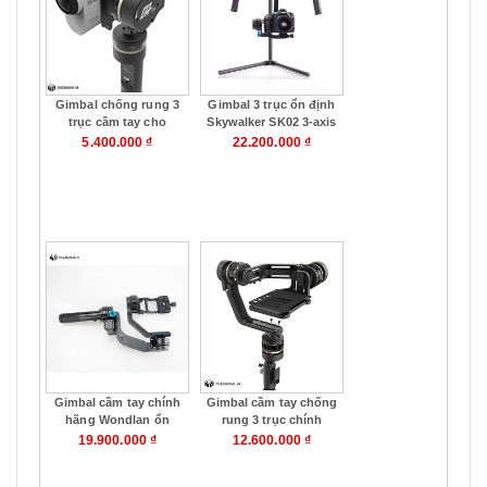
Gimbal chống rung 3
Gimbal 3 trục ổn định
trục cầm tay cho
Skywalker SK02 3-axis
Action Camera Sony
gimbal stabilizer
5.400.000 ₫
22.200.000 ₫
Feiyu G4 GS 3-Axis
chính hãng Wondlan
chính hãng
kèm thanh tay cầm 2
Mua hàng
Mua hàng
bên và phía trên
Gimbal cầm tay chính
Gimbal cầm tay chống
hãng Wondlan ổn
rung 3 trục chính
định 3 trục SK01
hãng Feiyu MG Lite
19.900.000 ₫
12.600.000 ₫
Skywalker 3-axis
cho Sony A7
gimbal stabilizer hỗ
series/Panasonnic