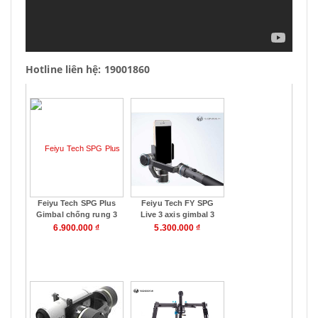
Hotline liên hệ: 19001860
Feiyu Tech SPG Plus
Feiyu Tech FY SPG
Gimbal chống rung 3
Live 3 axis gimbal 3
trục cầm tay cho
trục cầm tay cho
6.900.000 ₫
5.300.000 ₫
smartphone
Smartphone
Mua hàng
Mua hàng