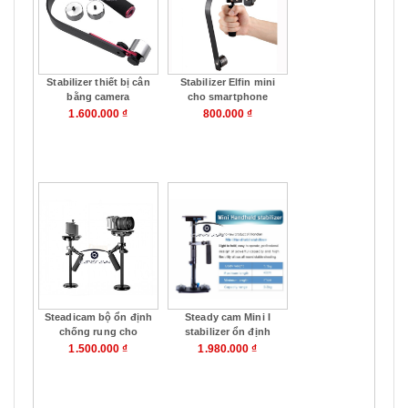
Stabilizer thiết bị cân
Stabilizer Elfin mini
bằng camera
cho smartphone
Sevenoak SK-W02
Gopro, SJCam chính
1.600.000 ₫
800.000 ₫
hãng Wondlan
Mua hàng
Mua hàng
Steadicam bộ ổn định
Steady cam Mini I
chống rung cho
stabilizer ổn định
Gopro, điện thoại
camera
1.500.000 ₫
1.980.000 ₫
Wondlan MI01 Mini
Stabilizer
Mua hàng
Mua hàng