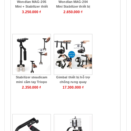
Wondlan MAG-205
Wondlan MAG-204
Mini + Stabilizer thiết
Mini Stabilizer thiết bị
bị cân bằng ổn định
hỗ trợ quay phim
3.250.000 ₫
2.650.000 ₫
máy quay cho camera
chuyên nghiệp cho
Canon, Nikon, Sony
máy quay Canon,
Mua hàng
Mua hàng
Nikon, Sony
Stabilizer steadicam
Gimbal thiết bị hỗ trợ
mini cầm tay Triopo
chống rung quay
FM241 hỗ trợ cân
phim cho mirrorless
2.350.000 ₫
17.300.000 ₫
bằng quay phim
camera handheld
gimbal Feiyu Tech FY-
Mua hàng
Mua hàng
MG