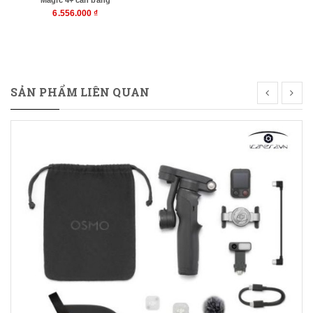
Magic 4+ cân bằng
camera
6.556.000 ₫
Mua hàng
SẢN PHẨM LIÊN QUAN