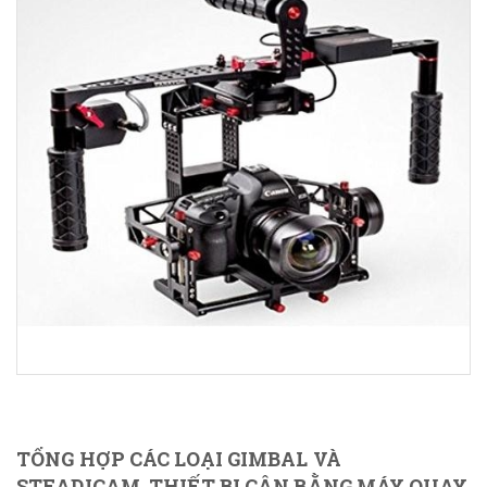
TỔNG HỢP CÁC LOẠI GIMBAL VÀ
STEADICAM, THIẾT BỊ CÂN BẰNG MÁY QUAY