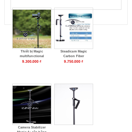
Thiết bị Magic
Steadicam Magic
multifunctional
Carbon Fiber
dismountable
Stabilizer cho camera
9.300.000 ₫
9.750.000 ₫
stabilizer cân bằng
chuyên nghiệp
camera
Mua hàng
Mua hàng
Camera Stabilizer