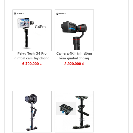
Mua hàng
Mua hàng
trợ quay chụp
GH4
Feiyu Tech G4 Pro
Camera 4K hành động
gimbal cầm tay chống
kèm gimbal chống
rung chính hãng cho
rung chính hãng
6.700.000 ₫
8.920.000 ₫
Smartphone
Feiyu Tech FY
Summon
Mua hàng
Mua hàng