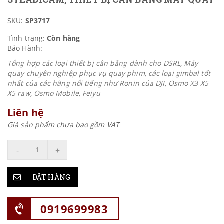
SKU:
SP3717
Tình trạng:
Còn hàng
Bảo Hành:
Tổng hợp các loại thiết bị cân bằng dành cho DSRL, Máy
quay chuyên nghiệp phục vụ quay phim, các loại gimbal tốt
nhất của các hãng nổi tiếng như Ronin của DJI, Osmo X3 X5
X5 raw, Osmo Mobile, Feiyu
Liên hệ
Giá sản phẩm chưa bao gồm VAT
-
+
ĐẶT HÀNG
0919699983