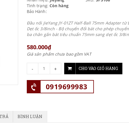
Tình trạng:
Còn hàng
Bảo Hành:
Đầu nối JieYang JY-01ZT Half-Ball 75mm Adapter từ 
Dẹt ốc 3/8inch - Bộ chuyển đổi bát cho phép chuyển
ba chân gắn bát tiêu chuẩn 75mm sang dẹt ốc 3/8i
580.000₫
Giá sản phẩm chưa bao gồm VAT
-
+
CHO VÀO GIỎ HÀNG
0919699983
 TRẢ
BÌNH LUẬN