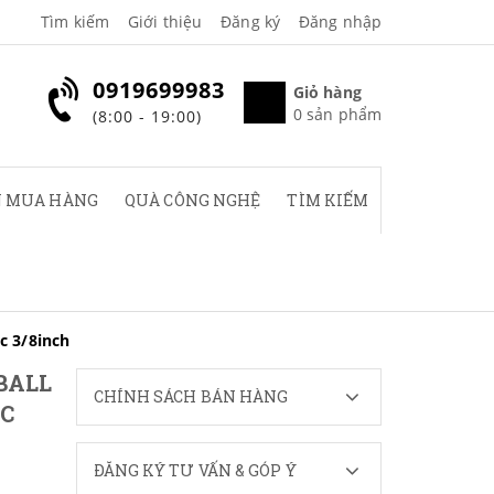
Tìm kiếm
Giới thiệu
Đăng ký
Đăng nhập
0919699983
Giỏ hàng
0
sản phẩm
(8:00 - 19:00)
 MUA HÀNG
QUÀ CÔNG NGHỆ
TÌM KIẾM
c 3/8inch
BALL
CHÍNH SÁCH BÁN HÀNG
C
ĐĂNG KÝ TƯ VẤN & GÓP Ý