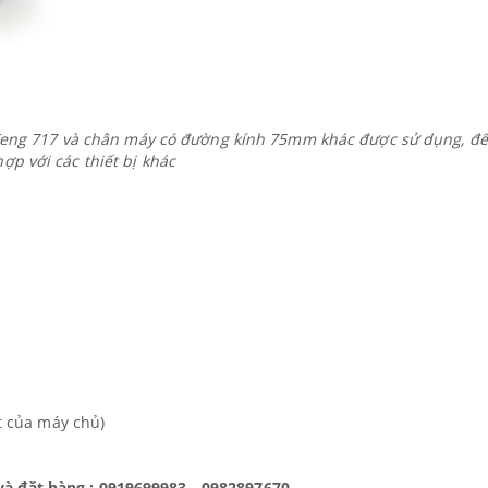
eiFeng 717 và chân máy có đường kính 75mm khác được sử dụng, đ
hợp với các thiết bị khác
ất của máy chủ)
và đặt hàng : 0919699983 - 0982897670