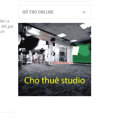
HỖ TRỢ ONLINE
Bát ra
 đổi giá
nch