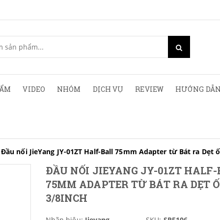
HẨM
VIDEO
NHÓM
DỊCH VỤ
REVIEW
HƯỚNG DẪN
Đầu nối JieYang JY-01ZT Half-Ball 75mm Adapter từ Bát ra Dẹt ố
ĐẦU NỐI JIEYANG JY-01ZT HALF-
75MM ADAPTER TỪ BÁT RA DẸT Ố
3/8INCH
Nhãn hiệu:
Jieyang
SKU:
SP5106