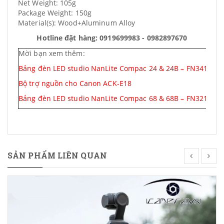
Net Weight: 105g
Package Weight: 150g
Material(s): Wood+Aluminum Alloy
Hotline đặt hàng: 0919699983 - 0982897670
Mời bạn xem thêm:
Bảng đèn LED studio NanLite Compac 24 & 24B – FN341 & F
Bộ trợ nguồn cho Canon ACK-E18
Bảng đèn LED studio NanLite Compac 68 & 68B – FN321 & F
SẢN PHẨM LIÊN QUAN