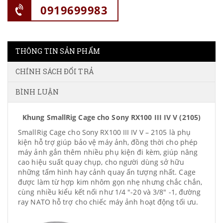
0919699983
THÔNG TIN SẢN PHẨM
CHÍNH SÁCH ĐỔI TRẢ
BÌNH LUẬN
Khung SmallRig Cage cho Sony RX100 III IV V (2105)
SmallRig Cage cho Sony RX100 III IV V – 2105 là phụ
kiện hỗ trợ giúp bảo vệ máy ảnh, đồng thời cho phép
máy ảnh gắn thêm nhiều phụ kiện đi kèm, giúp nâng
cao hiệu suất quay chụp, cho người dùng sở hữu
những tấm hình hay cảnh quay ấn tượng nhất. Cage
được làm từ hợp kim nhôm gọn nhẹ nhưng chắc chắn,
cùng nhiều kiểu kết nối như 1/4 "-20 và 3/8" -1, đường
ray NATO hỗ trợ cho chiếc máy ảnh hoạt động tối ưu.