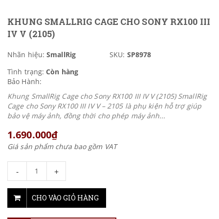
KHUNG SMALLRIG CAGE CHO SONY RX100 III
IV V (2105)
Nhãn hiệu:
SmallRig
SKU:
SP8978
Tình trạng:
Còn hàng
Bảo Hành:
Khung SmallRig Cage cho Sony RX100 III IV V (2105) SmallRig
Cage cho Sony RX100 III IV V – 2105 là phụ kiện hỗ trợ giúp
bảo vệ máy ảnh, đồng thời cho phép máy ảnh...
1.690.000₫
Giá sản phẩm chưa bao gồm VAT
-
+
CHO VÀO GIỎ HÀNG