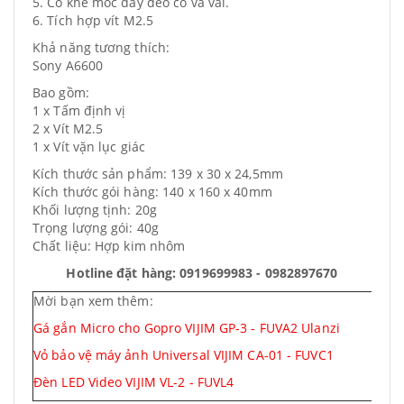
5. Có khe móc dây đeo cổ và vai.
6. Tích hợp vít M2.5
Khả năng tương thích:
Sony A6600
Bao gồm:
1 x Tấm định vị
2 x Vít M2.5
1 x Vít vặn lục giác
Kích thước sản phẩm: 139 x 30 x 24,5mm
Kích thước gói hàng: 140 x 160 x 40mm
Khối lượng tịnh: 20g
Trọng lượng gói: 40g
Chất liệu: Hợp kim nhôm
Hotline đặt hàng: 0919699983 - 0982897670
Mời bạn xem thêm:
Gá gắn Micro cho Gopro VIJIM GP-3 - FUVA2 Ulanzi
Vỏ bảo vệ máy ảnh Universal VIJIM CA-01 - FUVC1
Đèn LED Video VIJIM VL-2 - FUVL4