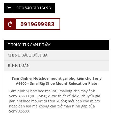
CHO VÀO GIỎ HÀNG
0919699983
THÔNG TIN SẢN PHẨM
CHÍNH SÁCH ĐỔI TRẢ
BÌNH LUẬN
Tấm định vị Hotshoe mount gài phụ kiện cho Sony
A6600 - SmallRig Shoe Mount Relocation Plate
Tấm định vị hotshoe mount SmallRig cho máy ảnh
Sony A6600 (BUC2498) được thiết kế để di chuyển giá
gắn hotshoe mount từ trên xuống mỗi bên cho micrô
hoặc đèn led mà không cản trở màn hình gập của
Sony A6600.