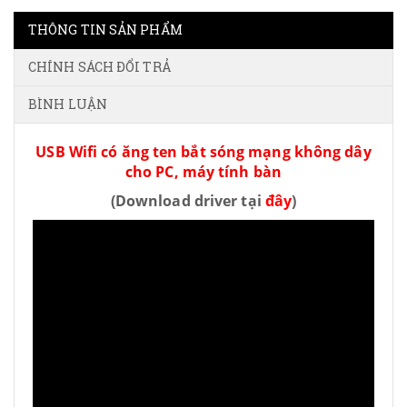
THÔNG TIN SẢN PHẨM
CHÍNH SÁCH ĐỔI TRẢ
BÌNH LUẬN
USB Wifi có ăng ten bắt sóng mạng không dây
cho PC, máy tính bàn
(Download driver tại
đây
)