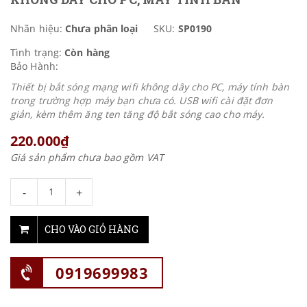
Nhãn hiệu:
Chưa phân loại
SKU:
SP0190
Tình trạng:
Còn hàng
Bảo Hành:
Thiết bị bắt sóng mạng wifi không dây cho PC, máy tính bàn
trong trường hợp máy bạn chưa có. USB wifi cài đặt đơn
giản, kèm thêm ăng ten tăng độ bắt sóng cao cho máy.
220.000₫
Giá sản phẩm chưa bao gồm VAT
-
+
CHO VÀO GIỎ HÀNG
0919699983